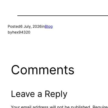
Posted
6 July, 2026
in
Blog
by
hex94320
Comments
Leave a Reply
Your email address will not be published.
Require