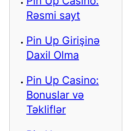
Pin Up Casino:
Rəsmi sayt
Pin Up Girişinə
Daxil Olma
Pin Up Casino:
Bonuslar və
Təkliflər