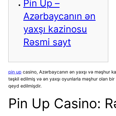
Pin Up –
Azərbaycanın ən
yaxşı kazinosu
Rəsmi sayt
pin up
casino, Azərbaycanın ən yaxşı və məşhur kazin
təşkil edilmiş və ən yaxşı oyunlarla məşhur olan bir
qeyd edilmişdir.
Pin Up Casino: R