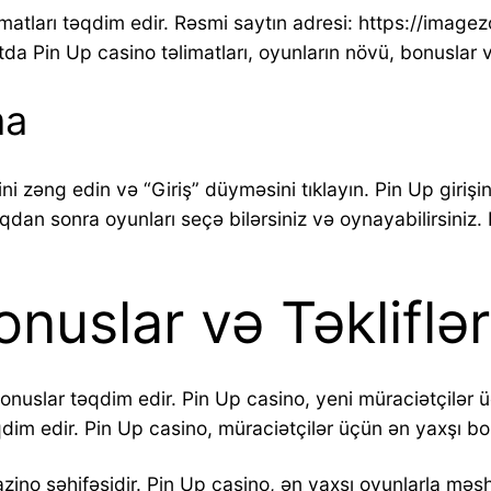
imatları təqdim edir. Rəsmi saytın adresi: https://image
tda Pin Up casino təlimatları, oyunların növü, bonuslar v
ma
ni zəng edin və “Giriş” düyməsini tıklayın. Pin Up girişi
maqdan sonra oyunları seçə bilərsiniz və oynayabilirsini
nuslar və Təkliflər
bonuslar təqdim edir. Pin Up casino, yeni müraciətçilər 
qdim edir. Pin Up casino, müraciətçilər üçün ən yaxşı bon
no səhifəsidir. Pin Up casino, ən yaxşı oyunlarla məşhur