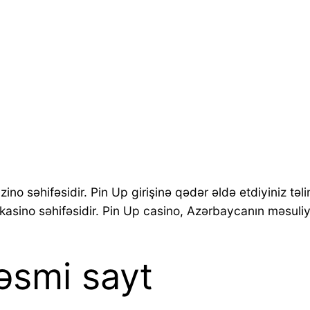
o səhifəsidir. Pin Up girişinə qədər əldə etdiyiniz təli
 kasino səhifəsidir. Pin Up casino, Azərbaycanın məsuliyy
əsmi sayt